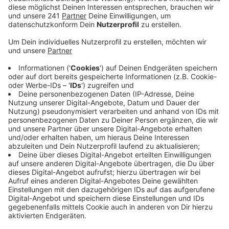
anders. Der BND plant demnach, dort ein neues
Zentrum aufzubauen.
Veröffentlicht:
Donnerstag, 26.03.2026 12:18
Anzeige
Die alte "Zentralstelle für das Chiffrierwesen"
in Bonn-Mehlem soll zum "Krypto-Cyber-
Technologiezentrum" werden
Anzeige
Der Nachrichtendienst will künftig Künstliche
Intelligenz, Quantencomputer und andere
Technologien für Spionage nutzen. Es soll ein „Krypto-
Cyber-Technologiezentrum“ werden, kurz KCT. Dort