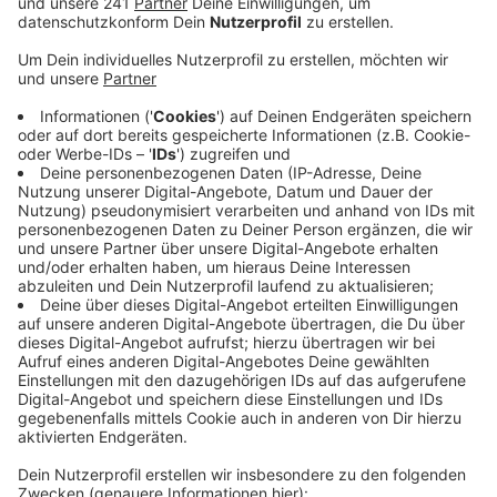
Veröffentlicht:
Mittwoch, 03.07.2024 17:47
Anzeige
Bei der Luftsicherheitskontrolle war aufgefallen, dass
die Kinder mehrfach auf Arabisch nach ihrer Mutter
gerufen hatten. Eine Mitarbeiterin des Airports
informierte die Bundespolizisten. Die stellten fest,
dass die in den Niederlanden lebende Mutter nicht
darüber informiert war, dass der Mann die Kinder außer
Landes bringen wollte. Er hatte sie wohl von der
Schule abgeholt und war dann mit ihnen - nur mit
Schulsachen und Handgepäck - zum Flughafen
gefahren. Die Kinder - acht, zehn und 13 Jahre alt -
wurden vom Vater getrennt, vom Jugendamt mit
einem Dolmetscher befragt und schließlich zu ihrer
Mutter in die Niederlande gebracht.