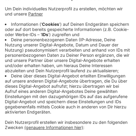
Anzeige
Es handelt sich dabei um eine Objektschutz-Übung, die
von den sogenannten Heimatschutzkräften
durchgeführt wird. Trainiert werden soll der Schutz vor
bzw. bei möglichen Anschlägen. Der Grund für den
Wechsel von Münster ins RBRS-Land: Die Reservisten
sollen ein neues unbekanntes Gelände schützen.
Zudem grenzt das Gelände an den Flughafen und
damit an die Kaserne. Die Übung soll bis zum 2. Mai
andauern - dann soll gezeigt werden, was die
Reservisten bei der Übung alles gelernt haben.
Anzeige