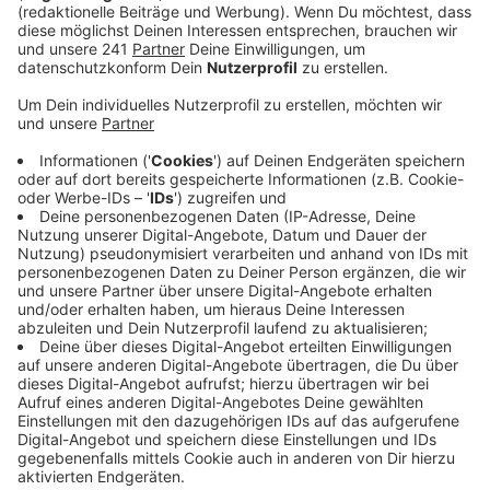
Bislang galten hier noch 16 verschiedene
Preisstufen.
Veröffentlicht:
Montag, 01.06.2026 06:44
Anzeige
Daraus werden in Zukunft drei, noch sind es vier. Es
bleibt erstmal die Kurzstrecke. Außerdem gibt es dann
eine Preisstufe für eine Stadt, also für Köln, Bonn oder
Aachen, eine für Stadt plus Umland und eine für das
gesamte Rheinlandnetz. Das alles bewirkt, dass
einzelne Strecken etwas teurer werden als bisher,
andere etwas günstiger. Insgesamt steigen die Preise
mit dem Rheinlandtarif in diesem Jahr um 4,4 Prozent.
Anzeige