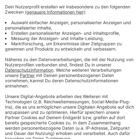
In zwei Jahren soll auch die Kurzstrecke bei uns noch
wegfallen. Bleiben wird der sehr erfolgreiche
Luftlinien-Tarif EEZY.NRW. Der misst per App die
zurückgelegte Strecke und bietet automatisch den
günstigsten Preis. Was auch bleibt, ist das 24-
Stunden-Ticket, für eine oder für fünf Personen. Wer
VRS-Tickets hat, die noch nicht entwertet sind, kann
die noch drei Jahre lang umtauschen.
Anzeige
Anzeige