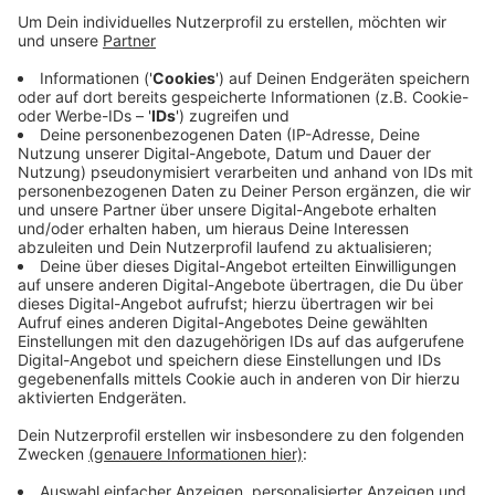
Anzeige
Zum anderen erhöht der Verkehrsverbund Rhein-Sieg
die Preise für alle anderen Tarife, im Schnitt um knapp
6 Prozent. Bereits gekaufte Tickets, deren Preis sich
ab Januar ändert, sind noch bis zum 31. März gültig.
Danach können sie noch 3 Jahre lang umgetauscht
werden, es muss dann die Differenz zum neuen
Ticketpreis gezahlt werden. Ein Monatsticket zum
Beispiel kostet in Bonn jetzt rund sieben Euro mehr.
Anzeige