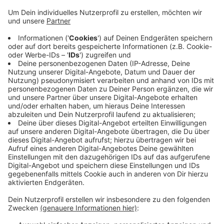
Veröffentlicht:
Samstag, 13.07.2024 08:55
Anzeige
Den holten sie bereits mit 3:1-Erfolg im ersten Spiel,
das zweite Spiel ging 6:3 aus. Die Top-Platzierung hat
Vorteile für die Play-Offs, die Bonner spielen damit
gegen den Tabellenvierten der Liga Süd, aktuell sind
das die Haar Disciples aus München. Die Play-Offs
starten für die Bonner mit einem Heimspiel am 03.
August, der Gegner steht erst Ende Juli fest.
Anzeige