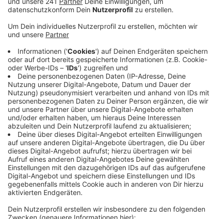
Diese sei Standard in fast jeder größeren
europäischen Stadt, so Katzidis. Auch würden
positive Effekte deutlich überwiegen, vor allem die
bessere Aufklärung von Straftaten.
Veröffentlicht:
Sonntag, 06.02.2022 08:38
Anzeige
SPD, Linke und Volt hatten im Bonner Stadtrat eine
Diskussion über den künftigen Einsatz der
Videobeobachtung angestoßen. Die Grünen-
Ratsfraktion will zunächst Studien abwarten und dann
mit der Polizei über die Ergebnisse sprechen. Bei der
Videobeobachtung laufen die Kameras nur, wenn sie
ein Polizist bedient. Die Bilder werden für zwei
Wochen gespeichert und dann gelöscht.