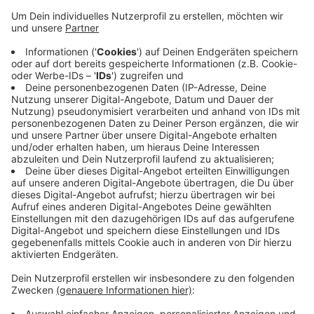
Anzeige
Unter dem Titel "Rhein-Sieg-Kreis 4.0" sind in dem
Koalitionsvertrag die Ziele für die nächsten fünf Jahre
zusammengefasst. Unter anderem Klimaschutz,
digitaler Ausbau, zukunftsorientierte Mobilität sowohl
in der Stadt als auch auf dem Land und solide
Kreisfinanzen haben sich die Bündnispartner
vorgenommen. Gemeinsam haben CDU und Grüne eine
Mehrheit von 53 Sitzen im Kreistag.
CM
Anzeige