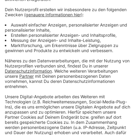
machen, aber braucht es nicht wirklich. Gäbe es ein
solches Angebot in Bonn würde ich es wahrscheinlich
auch nur einmal essen und dann nie wieder."
Wie esst ihr euren Döner am liebsten und würdet ihr
den Wagyo Döner auch einmal ausprobieren wollen?
Anzeige
©
RBRS/ Karin Krubeck
Anzeige
Anzeige