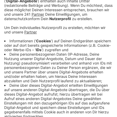
Anzeige
29,90€ kostet der Döner mit Wagyu Fleisch. Wagyu ist
eine japanische Rinderrasse, die mit ihrer
gleichmäßigen Marmorierung und einer langen
Mastzeit bei den Tieren als Delikatesse gilt.
Außerdem werden keine künstlichen
Wachstumshormone eingesetzt.
Der Döner Imbiss Chickenstyle ist wirklich ein
typischer Imbiss und kein hochwertiges Restaurant.
Und neben den üblichen Dönerangeboten und Chicken
Wings gibt es nun auch den Wagyu Döner. Dabei wird
ein Steak auf den Grill gelegt und dann klein
geschnitten und in die Dönertasche gelegt.
Unsere Gastrobloggerin liebt Döner und ein gutes
Stück Fleisch im Döner ist wichtig für die Qualität.
Aber muss es ein Wagyu sein? Sie sagt „Kann man mal