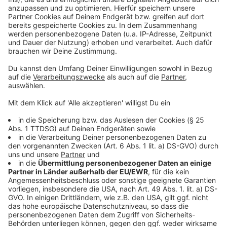
Diese Schlagzeile möchte ich nach meiner
Amtszeit über mich lesen:
Anzeige
Soweit sind wir ja noch nicht, aber wenn ich gewählt
werde, dann freue ich mich in 5 Jahren über folgende
Schlagzeile: Bürger zufrieden, Projekte gut gelaufen,
gute Zusammenarbeit in der Alfterer Politik –
Lanzrath wiedergewählt.
Anzeige