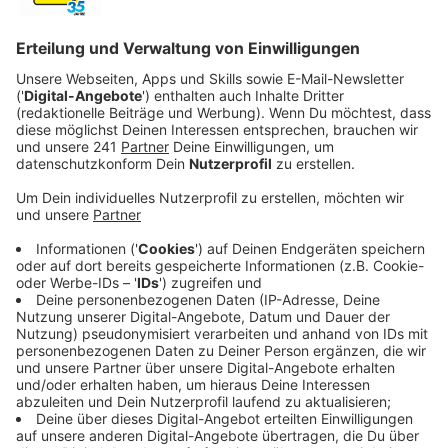
Was ich so gar nicht kann:
Anzeige
Ungerechtigkeiten oder Egoismus kann ich nicht gut
ertragen.
Anzeige
Das wissen die wenigsten über mich:
Anzeige
Ich kann tatsächlich nicht gut parallel zur Fahrbahn
einparken. Quer einparken, rangieren, LKW fahren, alles
kein Problem, aber längs zur Fahrbahn wird im ersten
Versuch immer schief.