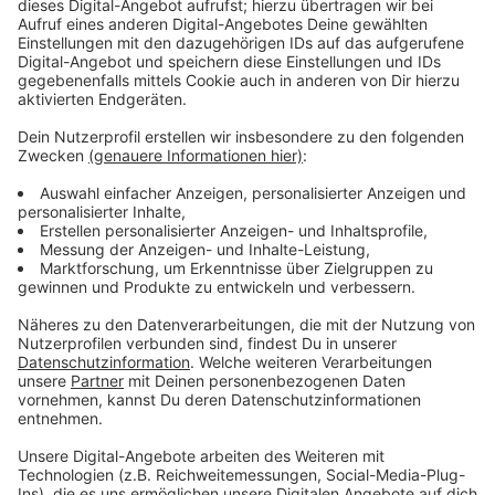
Anzeige
Dieses Problem werde ich in meiner
Kommune nach meiner Wahl als Erstes
angehen:
Anzeige
Ich werde als Bürgermeister einen umfassenden
Kassensturz in der Gemeinde angehen. Für das
langfristige Ziel, aus der angespannten Haushaltslage
herauszukommen, ist ein Kassensturz der erste
Schritt. Dafür bringe ich berufliche und politische
Expertise mit ein.
Anzeige