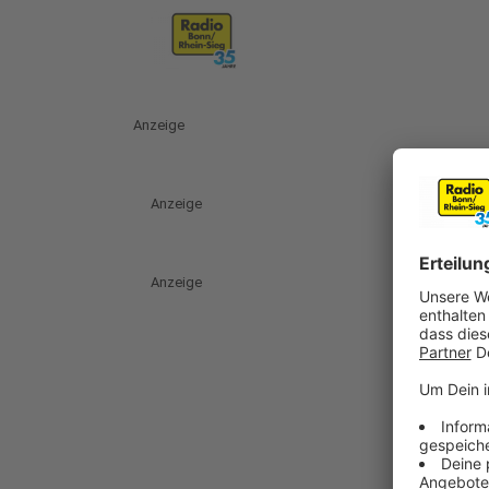
Anzeige
Anzeige
Anzeige