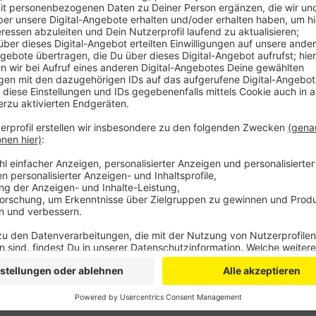
Anzeige
Königswinterer Schule schaffte 222,9 Kilom
Anzeige
Davon schaffte die Christophorusschule pro Kopf 22
in NRW. Nur eine Schule aus Ratingen schaffte noch
Nachmittag war die offizielle Preisverleihung in Köln
eine Urkunde und 750 Euro.
Anzeige