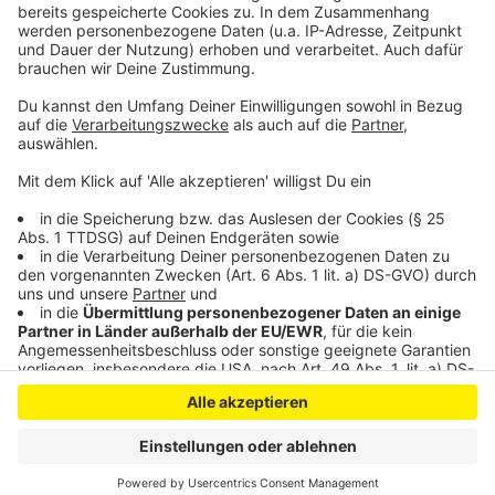
Mit "Over" ist das nächste Kapitel der Band
ClockClock auf dem Markt. Der Song ist bei uns im
Akzeptieren
besten Mix zu hören.
powered by
Usercentrics Consent
Anzeige
Management Platform
Anzeige
Anzeige
Anzeige