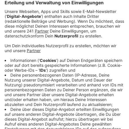
Pop-Melodien, Beats und Vocals, die unter die Haut
gehen sollen: So lässt sich der außergewöhnliche
Sound-Mix von ClockClock beschreiben, mit dem die
Band eine nahezu perfekte Gratwanderung zwischen
Zeitgeist und Innovation hinlegt. In "Over"
transportieren ClockClock Ehrlichkeit, die
charakteristisch für die Musik der Band ist. Der Track
ist ein in sich zerrissenes Liebeslied über eine
Beziehung in der Schwebe und folgt auf die erste EP
der Band, die neben Radio-Hits wie "Sorry" auch
weitere bisher unveröffentlichte Titel enthält.
Hinter dem Namen ClockClock steckt der
Singer/Songwriter Boki, der gemeinsam mit dem
Produzentenkollektiv um Vonsini und Feezy die
ClockClock-Songs und energiegeladenen Sounds
kreiert. "When the Sun Don’t Shine" war der Start eines
neuen Kapitels, das vor drei Jahren begann. Nun legen