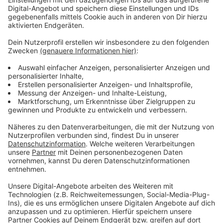
ClockClock mit "Over" nach.
Anzeige
Wir benötigen Ihre
Zustimmung, um den YouTube
Video-Service zu laden!
Wir verwenden einen Service eines
Drittanbieters, um Videoinhalte
einzubetten. Dieser Service kann
Daten zu Ihren Aktivitäten
sammeln. Bitte lesen Sie die
Details durch und stimmen Sie der
Nutzung des Service zu, um dieses
Video anzusehen.
Mehr Informationen