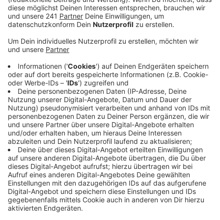
Urlaubsgefühl geschaffen.
Veröffentlicht:
Dienstag, 19.10.2021 12:39
Anzeige
Die Karte kommt mit den Klassikern aus der
vietnamesischen Küche daher. Garnelen im Zuckerrohr,
Tom Kha Suppe, gebratene Nudeln und Reisgerichte,
aber auch Currys und einige Spezialitäten.
Erwähnt sei noch, dass es eine Vielzahl an
vegetarischen und veganen Gerichten gibt. Es ist also
wirklich für jeden etwas dabei, der die vietnamesische
Küche mag. Und auch Mittags läßt sich hier schon ein
frisches Menü finden ab 12 Uhr.
Unsere Gastrobloggerin Karin Krubeck von
Bonngehtessen gibt einen Daumen hoch und hatte