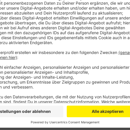
Sie hatte sich testen lassen, nachdem eine Person 
Wie die Stadt erklärte, ist vermutlich nuir ein Teil d
Aktuell läuft die Kontaktermittlung; Abstriche sol
In der Kindertagesstätte werden in zwei Häusern in
Mitarbeiterinnen betreut.
In Bonn gibt es aktuell 52 akute Corona-Fälle, acht m
es 68 akute Fälle.
TH
Anzeige