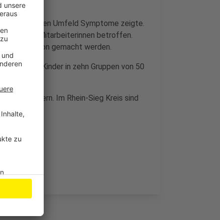
in ihrem privaten Umfeld Symptome zeigte.
er Kinder und Mitarbeiterinnen betroffen.
len morgen schon gemacht werden.
sgesamt 166 Kinder in zehn Gruppen von 50
ehr als gestern. Im Rhein-Sieg Kreis sind