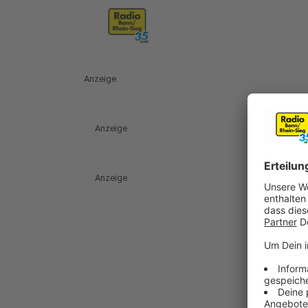
Anzeige
Anzeige
Anzeige