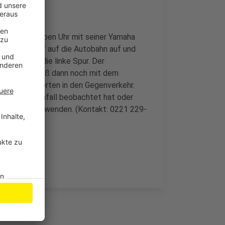
n gegen sieben Uhr mit seiner Yamaha
uhr in Hennef auf die Autobahn auf und
reifen auf die linke Spur. Der
nsporter stieß dann noch mit dem
le schleuderten in den Gegenverkehr.
t. Wer den Unfall beobachtet hat oder
Kölner Polizei wenden. (Kontakt: 0221 229-