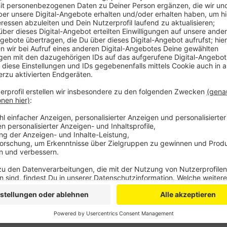
Anzeige
Der 63-jährige Motorradfahrer war am Samstagmorge
Richtung Sankt Augustin unterwegs. Ein Autofahrer f
wechselte dann sehr plötzlich vom Beschleunigungsst
Motorradfahrer musste bremsen und stürzte. Ein Tra
Motrorrad zusammen; und umherfliegende Trümmertei
Dort wurde noch ein weiterer Transporter beschädig
den gesuchten Autofahrer kennt, sollte sich an die 
0 oder poststelle.koeln@polizei.nrw.de)
Anzeige