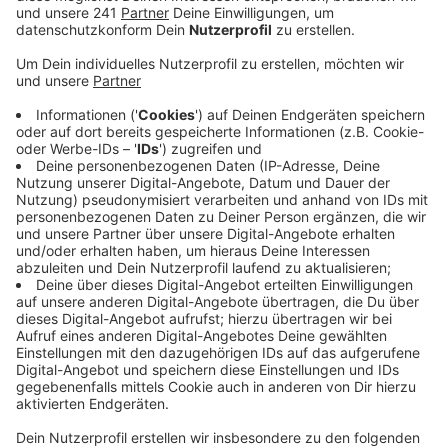
müsse Schluss sein.
Veröffentlicht:
Dienstag, 13.01.2026 16:16
Anzeige
Markus Söder stellt sich gegen den
Koalitionsvertrag der Bundesregierung
Anzeige
Das Ganze koste nur immenses Geld, argumentierte
der bayerische Ministerpräsident. Dagegen steht
allerdings der Koalitionsvertrag der Bundesregierung.
In dem haben sich die Union und die SPD zum
Bonn/Berlin-Gesetz bekannt. Söders Forderungen
gingen noch weiter – er regte an, finanzschwache