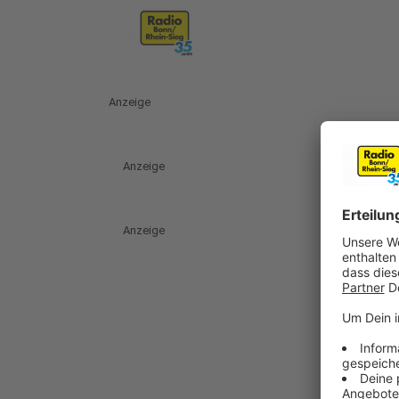
Anzeige
Anzeige
Anzeige