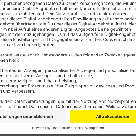
Das Unternehmen muss bei den Bauarbeiten Stück für
denkmalgeschütztes Dach aus dem 19. Jahrhundert h
Quadratmetern soll bis Ende 2020 vollständig Instand
die Modernisierung der Bahnsteige belaufen sich auf 
WD
Anzeige