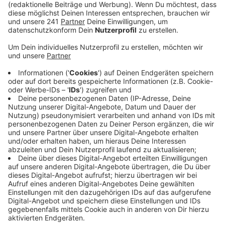
Anzeige
David Beckham: früher
Unterwäschewerbung - heute Einstecktuch
Anzeige
David Beckham wird 51. Kein Wunder, dass der nur
noch in Tweetjackets rumläuft. Wahrscheinlich guckt
der auch mitm Kissen bei sich ausm Fenster und
schreibt Falschparker in seiner Siedlung auf.
Anzeige