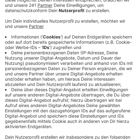
Anzeige
Ein Name, den jeder kennt
Anzeige
Pablo Picasso gehört zu den bekanntesten Künstlern
überhaupt. Seine Werke hängen in Museen auf der
ganzen Welt – und sein Name ist bis heute präsent.
Dabei ist sein Tod schon über ein halbes Jahrhundert
her.
Anzeige