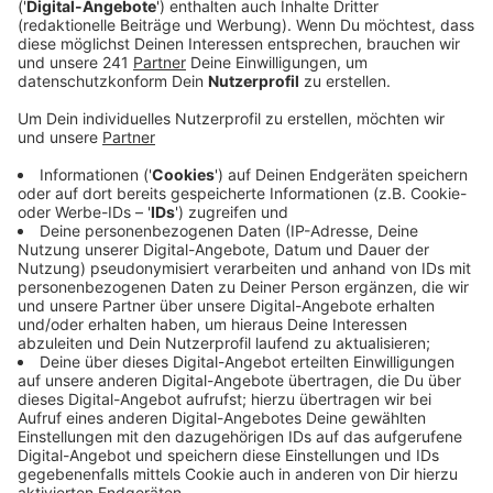
Anzeige
Ein bekanntes Medikament
Anzeige
Viagra gehört zu den bekanntesten Medikamenten
weltweit. Kaum ein anderer Name ist so präsent –
vielleicht noch Paracetamol. Seit seiner Zulassung hat
es einen festen Platz in der Medizin.
Anzeige
Bitte nicht verwechseln
Anzeige