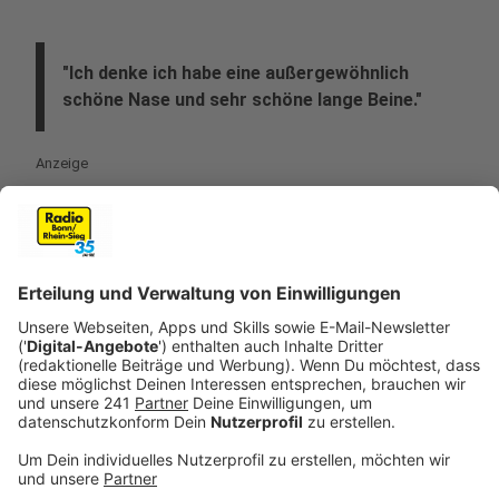
"Ich denke ich habe eine außergewöhnlich
schöne Nase und sehr schöne lange Beine."
Anzeige
Bevor Herbert Grönemeyer, Nina und Kevin ihre
Lieblingssongs vom neuen Album küren, sprechen sie
über die richtige und verständliche Aussprache von
"Alltag". Da scheint es, wenn das Wort gesungen wird,
Unterschiede zu geben. Generell stellt der Sänger
aber fest: "Der Alltag ist die größte Tücke im Leben.".
Und dann geht es auch noch um Körperteile. Was er
den besonders an sich mag, will Kevin wissen.
"Ich denke ich habe eine außergewöhnlich schöne