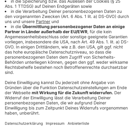
Wir benötigen Ihre
Zustimmung, um den YouTube
Video-Service zu laden!
Wir verwenden einen Service eines
Drittanbieters, um Videoinhalte
einzubetten. Dieser Service kann
Daten zu Ihren Aktivitäten
sammeln. Bitte lesen Sie die
Details durch und stimmen Sie der
Nutzung des Service zu, um dieses
Video anzusehen.
Mehr Informationen
Herbert Grönemeyer - Eleganz
Akzeptieren
Anzeige
powered by
Usercentrics Consent
Management Platform