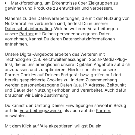
Wir benötigen Ihre
Zustimmung, um den YouTube
Video-Service zu laden!
Wir verwenden einen Service eines
Drittanbieters, um Videoinhalte
einzubetten. Dieser Service kann
Daten zu Ihren Aktivitäten
sammeln. Bitte lesen Sie die
Details durch und stimmen Sie der
Nutzung des Service zu, um dieses
Video anzusehen.
Mehr Informationen
Herbert Grönemeyer - Eleganz
Akzeptieren
Anzeige
powered by
Usercentrics Consent
Management Platform