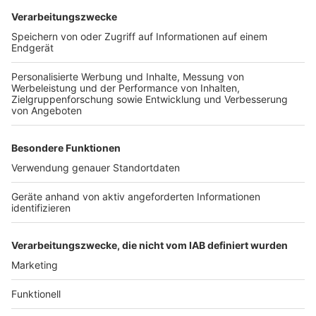
Wir benötigen Ihre
Zustimmung, um den YouTube
Video-Service zu laden!
Wir verwenden einen Service eines
Drittanbieters, um Videoinhalte
einzubetten. Dieser Service kann
Daten zu Ihren Aktivitäten
sammeln. Bitte lesen Sie die
Details durch und stimmen Sie der
Nutzung des Service zu, um dieses
Video anzusehen.
Mehr Informationen
Herbert Grönemeyer - Herzhaft
Akzeptieren
Anzeige
powered by
Usercentrics Consent
Management Platform