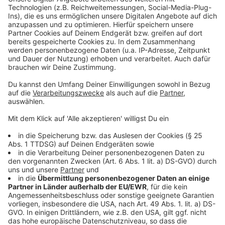
Mehr Informationen
Irgendwie geht Harry Potter weiter
Akzeptieren
Anzeige
powered by
Usercentrics Consent
Management Platform
PAY TV & STREAMING
Anzeige
Wer ein SKY Abo hat oder bei Netflix oder Amazon
Video angemeldet ist, der hat über die
Weihnachtstage natürlich die größte Auswahl an
Filmen. Meine besonderen Empfehlungen sind DER
JUNGE MUSS AN DIE FRISCHE LUFT, der Film zum
Buch zum Leben von Hape Kerkeling (neu bei SKY),
MARY POPPINS`RÜCKKEHR, die Neuauflage des
Klassikers (neu bei SKY), SHAZAM, der etwas andere