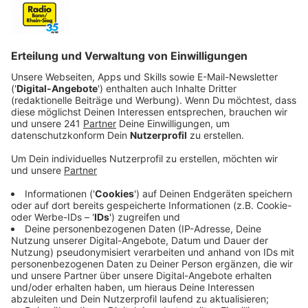
Daten zu Ihren Aktivitäten
sammeln. Bitte lesen Sie die
Details durch und stimmen Sie der
Nutzung des Service zu, um dieses
Video anzusehen.
Mehr Informationen
Jennifer Lawrence als Spionin
Akzeptieren
Anzeige
powered by
Usercentrics Consent
Management Platform
26.Dezember
Anzeige
Zum Ausklang des diesjährigen Festes stehen auf
meiner Liste: PHANTASTISCHE TIERWESEN UND WO
SIE ZU FINDEN SIND (17.45, Pro7), MISSION