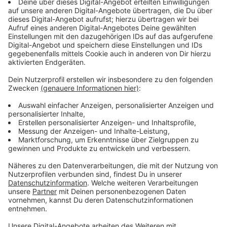
IMPOSSIBLE-PHANTOM PROTOKOLL (22.45, Pro7),
MAMMA MIA (20.15 VOX), VAIANA-DAS PARADIES
HAT EINEN HAKEN (20.15, SAT1).
Anzeige
Wir benötigen Ihre
Zustimmung, um den YouTube
Video-Service zu laden!
Wir verwenden einen Service eines
Drittanbieters, um Videoinhalte
einzubetten. Dieser Service kann
Daten zu Ihren Aktivitäten
sammeln. Bitte lesen Sie die
Details durch und stimmen Sie der
Nutzung des Service zu, um dieses
Video anzusehen.