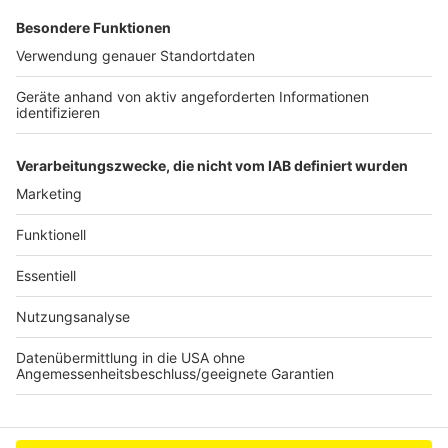
Daten zu Ihren Aktivitäten
sammeln. Bitte lesen Sie die
Details durch und stimmen Sie der
Nutzung des Service zu, um dieses
Video anzusehen.
Mehr Informationen
Ein etwas anderer Superheld
Akzeptieren
Anzeige
powered by
Usercentrics Consent
Management Platform
Anzeige
Anzeige