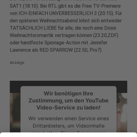
SAT1 (18.10). Bei RTL gibt es die Free TV-Premiere
von ICH-EINFACH UNVERBESSERLICH 3 (20.15). Für
den späteren Weihnachtsabend lohnt sich entweder
TATSÄCHLICH LIEBE für alle, die noch eine Dosis
Weihnachtsromantik vertragen können (23.20,ZDF)
oder handfeste Spionage-Action mit Jennifer
Lawrence als RED SPARROW (22.50, Pro7).
Anzeige
Wir benötigen Ihre
Zustimmung, um den YouTube
Video-Service zu laden!
Wir verwenden einen Service eines
Drittanbieters, um Videoinhalte
einzubetten. Dieser Service kann