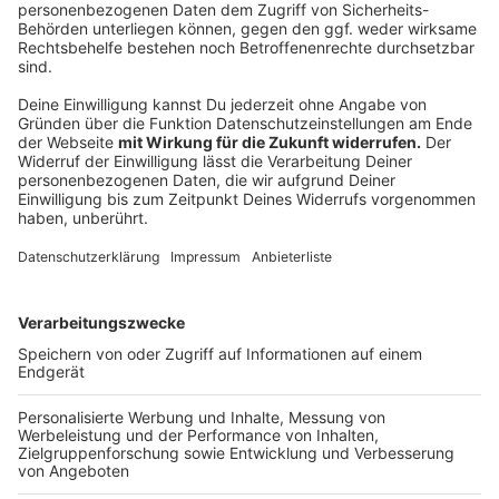
Superheld (neu bei SKY), DIE BERUFUNG, Felicity
Jones kämpft für die Gleichberechtigung der Frauen
(Netflix), LADY BIRD mehrfach oscarnominierte
Tragikomödie (Amazon prime Video), ASTERIX UND
DAS GEHEIMNIS DES ZAUBERTRANKS (Amazon
prime Video), MARRIAGE STORY (Netflix), THE
IRISHMAN (Netflix), GREEN BOOK (Netflix).
Anzeige
Wir benötigen Ihre
Zustimmung, um den YouTube
Video-Service zu laden!
Wir verwenden einen Service eines
Drittanbieters, um Videoinhalte
einzubetten. Dieser Service kann