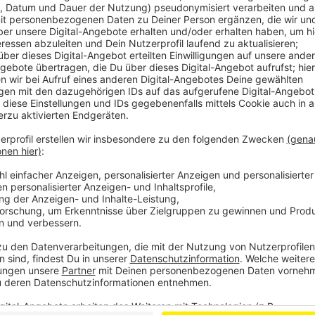
Comedy
Das zufälligste Wissen der Welt - Folge: "Eish
Anzeige
Das zufälligste Wissen der Welt mit Hendri
Anzeige
Das gesamte Wissen ist immer dabei: Dank Smartpho
uns quasi das sämtliches Wissen der Menschheit stä
fast 3 Millionen deutsche Wikipedia-Artikel. Und uns
'Es wird Zeit, dass sich das alles mal jemand durchlies