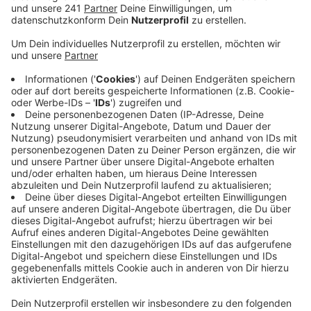
Veröffentlicht:
Samstag, 21.03.2026 08:18
Anzeige
Ab 11 Uhr werden rund 15.000 Personen erwartet, was
auch Auswirkungen auf den Verkehr haben kann. Die
Teilnehmer sind zum allergrößten Teil Kurden, die hier
gleichzeitig das Newroz-Fest feiern, ein Neujahrs- und
Frühjahrsfest. In der Bonner Innenstadt gibt es ab 12
Uhr eine Versammlung gegen das Feuerwerk bei „Rhein
in Flammen” und für ein bundesweites Böllerverbot.
Hier ist auch ein Demozug rund um die Innenstadt
geplant. Bis 16 Uhr werden 500 bis 2 000 Teilnehmer
erwartet. Die Stadt Bonn hat auf die Kritik an „Rhein in
Flammen” bereits reagiert: In diesem Jahr soll
zumindest auf das bodennahe Feuerwerk verzichtet
werden. Nach der diesjährigen Jubiläumsveranstaltung