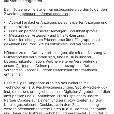
Das ist der Atzeventskalender
Anzeige
Wir öffnen mit euch jeden Tag ein Türchen. Dazu
haben wir euch Deutschlands besten Türchensteher
organisiert. Atze Schröder bringt uns seinen
Atzeventskalnder jeden Morgen frei Haus. Lustig,
(be)sinnlich und mit Locken. Und jetzt ran ans Türchen.
Viel Spaß.
Anzeige