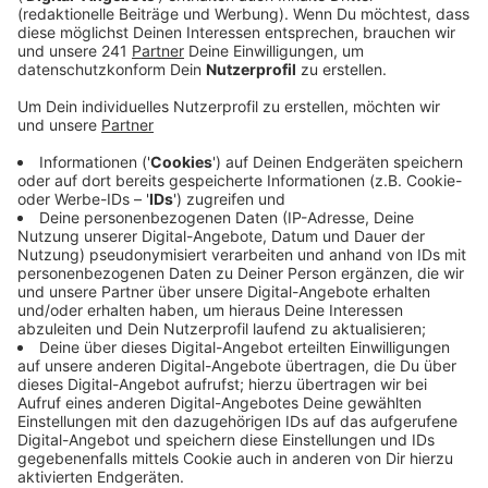
Morgenmittag noch etwas, aber dann zeigt die
Tendenz wieder steil nach oben.
Veröffentlicht:
Mittwoch, 08.01.2025 14:42
Anzeige
So könnte der Rhein bis Freitagmorgen die sieben
Meter Marke knacken. Das bedeutet, dass die Stadt
Bonn Geh- und Radwege entlang des Ufers sperren
muss, auch die Dammtore zwischen der Wolfsgasse
und der Ernst-Moritz-Arndt-Straße werden
geschlossen. Schuld ist zum einen Tauwetter in der
Schweiz, aber auch Dauerregen an der Saar und der
Mosel.
Anzeige