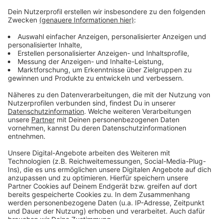
Weiterführende Links:
Hier
ist die aktuelle Prognose der
Hochwasservorhersagezentrale
Dies
ist der Rheinpegelstand der Stadt Bonn
Das
ist der Link zum Pegel der Sieg
Anzeige
Anzeige