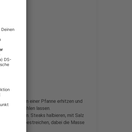
eln. 2 EL Öl in einer Pfanne erhitzen und
hwitzen. Abkühlen lassen.
er vermischen. Steaks halbieren, mit Salz
-Senf-Masse bestreichen, dabei die Masse