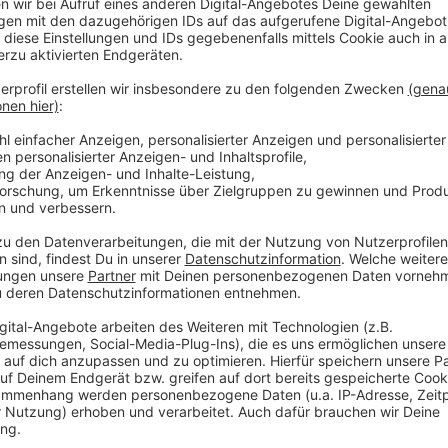
3 EL Pflanzenöl
4 EL Dijon-Senf
1 Eigelb
4 EL Panko (asiat. Paniermehl)
1 EL fein geschnittener Estragon
1 EL fein geschnittene Petersilie
4 Rumpsteaks (à 160 g)
Mehl zum Bestäuben
Garnitur nach Wahl
Für die gefüllten Kartoffeln:
4 große mehligkochende Kartoffeln
2 Schalotten
Mehl
Öl zum Frittieren
2 Tomaten
1 Bund Schnittlauch
3 Scheiben Honigschinken
100 g weiche Salzbutter