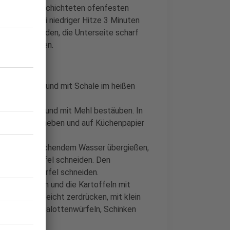
l in einer beschichteten ofenfesten
ttenseite bei niedriger Hitze 3 Minuten
sichtig wenden, die Unterseite scharf
n fertig garen.
eln waschen und mit Schale im heißen
l schneiden und mit Mehl bestäuben. In
löffel herausheben und auf Küchenpapier
ritzen, mit kochendem Wasser übergießen,
 in feine Würfel schneiden. Den
chinken in Würfel schneiden.
 abschneiden und die Kartoffeln mit
iner Gabel leicht zerdrücken, mit klein
ittlauch, Schalottenwürfeln, Schinken
chmecken.