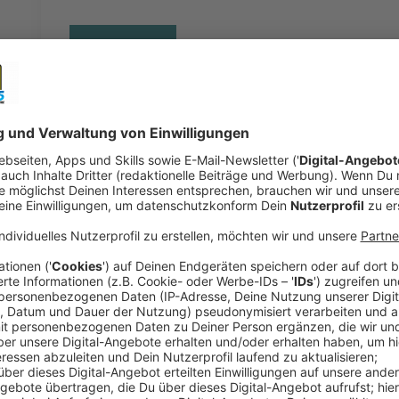
Comedy
Der Kitchen Club by Nelson Mü
Anzeige
Das Rezept: "Düsseldorfer Senfrostbraten"
Anzeige
Zutaten:
Für das Fleisch:
4 große Schalotten