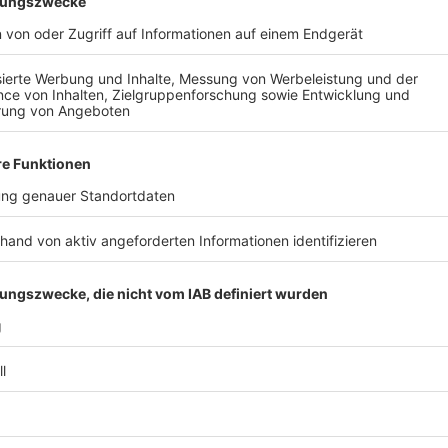
Fleisch mit etwas Mehl bestäuben. Restliches Ö
Pfanne erhitzen und Steaks darin auf der Schalo
goldgelb anbraten. Mit einem Pfannenwender vor
anbraten und die Steaks im Ofen etwa 10 Minute
Zubereitung gefüllte Kartoffeln:
Den Backofen auf 180 °C vorheizen. Die Kartoff
Ofen 30 Minuten backen.
Währenddessen die Schalotten schälen, in Würfe
reichlich Öl knusprig backen. Mit einem Schaum
abtropfen lassen.
Die Tomaten auf der Unterseite kreuzweise ein
häuten, vierteln, entkernen und ohne Stielansatz
Schnittlauch in feine Röllchen schneiden. Den S
Von den Kartoffeln der Länge nach einen Deckel
einem Löffel aushöhlen. Die Kartoffelmasse mit e
geschnittener Salzbutter, Sahne, Tomaten, Schn
mischen und mit Salz, Pfeffer und Muskat abs