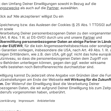
6 EL Sahne
frisch gemahlener Pfeffer
frisch geriebene Muskatnuss
50 g frisch geriebener Parmesan
Anzeige
Und so bereitet ihr das Essen zu
Anzeige
Zubereitung Fleisch:
Für das Fleisch Schalotten schälen und fein würf
Schalottenwürfel darin bei mittlerer Hitze ansc
Schalottenwürfel, Senf, Eigelb, Panko und Kräut
würzen und auf einer Seite mit der Schalotten
leicht andrücken.