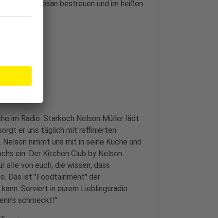
riebenen Parmesan bestreuen und im heißen
che im Radio. Starkoch Nelson Müller lädt
orgt er uns täglich mit raffinierten
Nelson nimmt uns mit in seine Küche und
ochs ein. Der Kitchen Club by Nelson
r alle von euch, die wissen, dass
o. Das ist "Foodtainment" der
kann. Serviert in eurem Lieblingsradio.
wenn's schmeckt!"