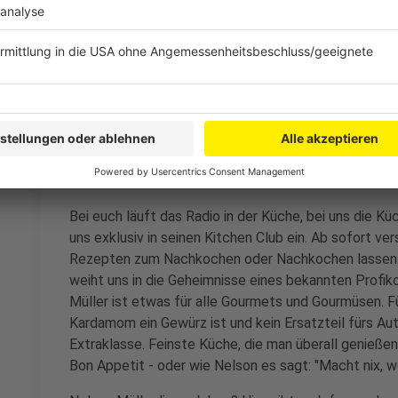
Die Masse in die Kartoffeln füllen, mit dem ge
Ofen 10 Minuten überbacken.
Anzeige
Das ist der Kitchen Club by Nelson Müller
Anzeige
Bei euch läuft das Radio in der Küche, bei uns die Kü
uns exklusiv in seinen Kitchen Club ein. Ab sofort vers
Rezepten zum Nachkochen oder Nachkochen lassen. 
weiht uns in die Geheimnisse eines bekannten Profik
Müller ist etwas für alle Gourmets und Gourmüsen. Fü
Kardamom ein Gewürz ist und kein Ersatzteil fürs Aut
Extraklasse. Feinste Küche, die man überall genießen 
Bon Appetit - oder wie Nelson es sagt: "Macht nix, 