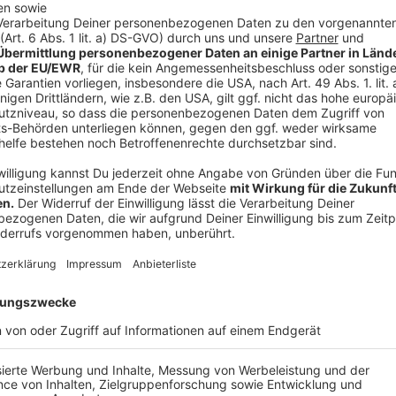
Anzeige
Und so bereitet ihr das Essen zu
Anzeige
Estragon , Kerbel und Petersilie fein schneiden.
Vinaigrette rühren und die Kräuter dazugeben.
Den Staudensellerie putzen, die Blätter als Garn
Stangen abziehen und die Stangen in schräge S
In kochendem Salzwasser blanchieren und in Ei
Die Birnen ungeschält achteln und entkernen. D
Die Brotscheiben kurz anrösten. Den Blauschi
rühren. Die getrockneten Birnen fein würfeln un
Das Brot mit der Käsemasse bestreichen und unte
bis der Käse zerläuft.