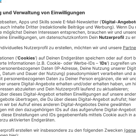
Comedy
Der Kitchen Club by Nelson Mül
Anzeige
Das Rezept: "Staudensellerie-Birnensalat m
Anzeige
Zutaten:
Für den Staudensellerie-Birnensalat mit Blauschimm