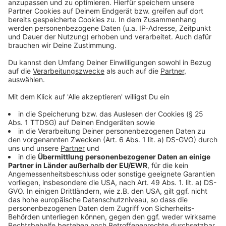
Alle Zutaten bis auf den Limettensaft im Mixer
fein pürieren.
Mit Salz und Pfeffer würzen. Und den
Limettensaft dazugeben.
Das Wassermelonen-Schinkenbrot:
Die Melone in 3cm dicke Scheiben schneiden und
mit dem Olivenöl bestreichen.
Die Brotscheiben in Olivenöl kurz goldgelb
anbraten.
Die Melone in einer sehr heißen Grillpfanne von
beiden Seiten grillen, bis ein Muster entsteht.
Die Kräutersoße auf die Brotscheiben träufeln.
Die Melone obendrauf legen und mit wenig Salz
bestreuen.
Die Schinkenscheiben dekorativ darauf verteilen.
Anzeige