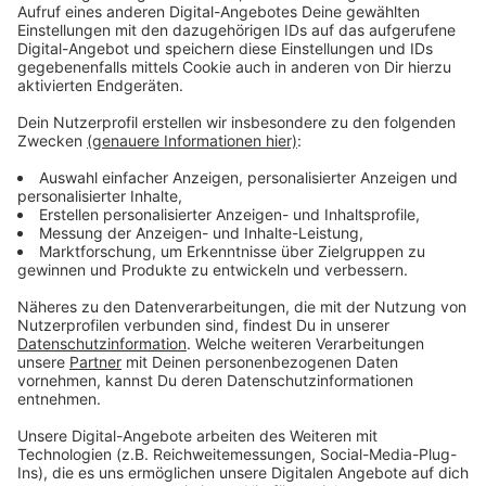
20g glatte Petersilie
20g Koriandergrün
5g Oregano
1 rote Chilischote ohne Kerne
1 Knoblauchzehe
¼ TL Kreuzkümmel
70 ml Olivenöl
100g Rauke
Salz Pfeffer
Saft von einer Limette
Anzeige
Und so bereitet ihr das Essen zu
Anzeige
Die Kräutersoße: