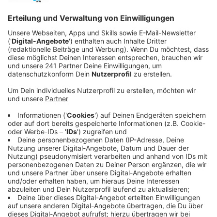
Das Rezept: "Wassermelonen-Schinkenbrot"
Anzeige
Tipp:
Im Handel gibt es auch kernlose Melonen. So
spart man sich das aufwändige Entfernen
Für die Melone:
1/4 Wassermelone kernlos
20 ml Olivenöl
Murray-River-Salz
4 Scheiben Sauerteigbrot
20 ml Olivenöl
12 Scheiben Parmaschinken
Für die Kräutersoße: