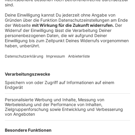
Das ist der Kitchen Club by Nelson Müller
Anzeige
Bei euch läuft das Radio in der Küche, bei uns die
Küche im Radio. Starkoch Nelson Müller lädt uns
exklusiv in seinen Kitchen Club ein. Ab sofort versorgt
er uns täglich mit raffinierten Rezepten zum
Nachkochen oder Nachkochen lassen. Nelson nimmt
uns mit in seine Küche und weiht uns in die
Geheimnisse eines bekannten Profikochs ein. Der
Kitchen Club by Nelson Müller ist etwas für alle
Gourmets und Gourmüsen. Für alle von euch, die
wissen, dass Kardamom ein Gewürz ist und kein
Ersatzteil fürs Auto. Das ist "Foodtainment" der
Extraklasse. Feinste Küche, die man überall genießen
kann. Serviert in eurem Lieblingsradio. Bon Appetit -