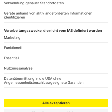
oder wie Nelson es sagt: "Macht nix, wenn's
schmeckt!"
Nelson Müller live erleben? Hier gibt es
Infos zu den
Terminen
.
Anzeige
Anzeige
Anzeige