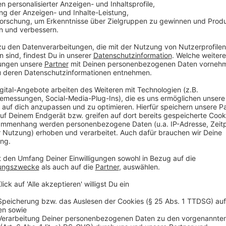
So geht das Spiel "Der Urlaubscountdown - i
Anzeige
Das Spiel ist denkbar einfach: Dreimal täglich trete
mit alltours" zwei Hörer gegeneinander an und spiel
angeben, in wie vielen Sekunden sie meinen, unseren 
Kandidat mit dem niedrigsten "Gebot" darf sein Glüc
Interpret oder Titel zu dem angespielten Schnipsel d
nicht, geht die Reise automatisch an seinen Mitspiele
Anzeige
Das Online-Extra
Anzeige