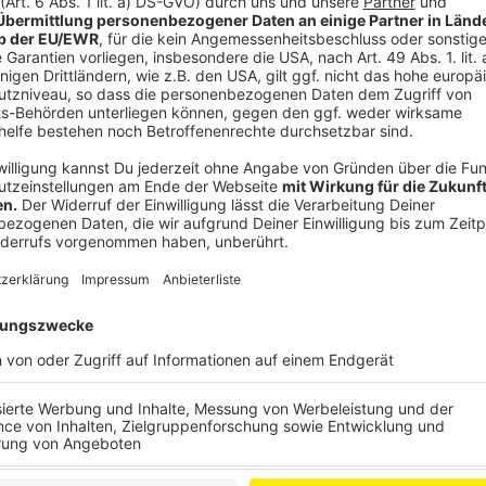
Zusätzlich verlosen wir jeden Freitag hier
exklusiv ei
Online-Urlaubshit an und registriert euch. Unter allen
jeweilige Online-Reise.
Anzeige
Anzeige
Alle Reisen im Überblick
Anzeige
Ob Relaxen auf den Kanaren, chillen auf Mallorca od
erleben:
Hier gibt’s alle Infos zu unseren Reisen
.
Anzeige