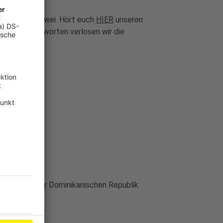
ne Reise
für zwei. Hört euch
HIER
unseren
 richtigen Antworten verlosen wir die
er Luxus in der Dominikanischen Republik