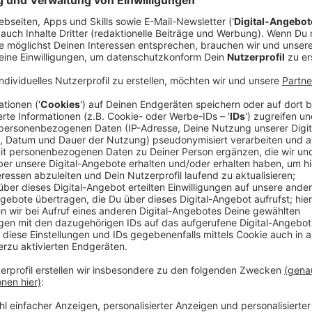
Gewinnt mit uns eure Sonnenreise
Anzeige
Gewinnt eure Traumreise in die Sonne!
Bei eurem Lieblingsradio wird es sonnig: Mit etwas G
schönsten Hotspots der Welt. Gemeinsam mit alltour
der Kanaren oder erlebt die herzliche Gastfreundscha
die Kanaren bis hin zu Mallorca und der Dominikanisch
Sichert euch jeden Tag die Chance auf eine Reise fü
auf einen Familienurlaub (für zwei Erwachsene und zwe
Zusätzlich verlosen wir jede Woche
exklusiv online 
Jetzt mitmachen:
Bewerbt euch, meldet euch an und spielt mit um eur
Anzeige