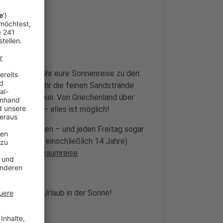
lück gewinnt ihr eure Sonnenreise zu den
s entdeckt ihr die feinen Sandstrände
ft in der Türkei. Von Griechenland über
en Republik – alles ist möglich!
r zwei Personen – und jeden Freitag sogar
i Kinder bis einschließlich 14 Jahre).
eine weitere Traumreise
.
en nächsten Urlaub in der Sonne!