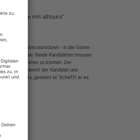
n die Sonne mit alltours"
n bei "Der Urlaubscountdown - in die Sonne
en um eine Reise. Beide Kandidaten müssen
Urlaubshit erraten zu können. Der
k versuchen. Nennt der Kandidat uns
es Urlaubshits, gewinnt er. Schafft er es
r.