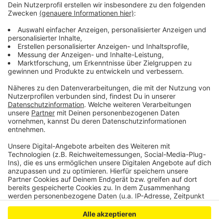
Weitere Links:
Die Gewinner des Deutschen Engagementpreis
2024
Das Projekt UNbekanntes UNbehagen der
Flüchtlingshilfe Bonn
Anzeige
Anzeige
Anzeige