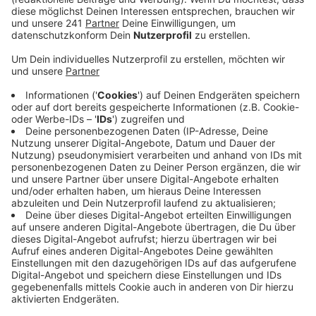
der Preis an das Projekt "UNbekanntes
UNbehagen" der Bonner Flüchtlingshilfe.
Veröffentlicht:
Dienstag, 10.12.2024 06:40
Anzeige
Das hatte Menschen mit und ohne Fluchthintergrund
zusammengebracht - spielerisch mit einem mobilen
Live-Escape-Room. Es ging darum, Dialoge
anzustoßen. Bundesfamilienministerin Paus würdigte
Menschen, die - Zitat - "Außerordentliches für die
Allgemeinheit" leisten. Ihr Einsatz sei von
unschätzbarem Wert für unser Land. Der Preis für das
Bonner Projekt ist mit 5.000 Euro dotiert.
Anzeige