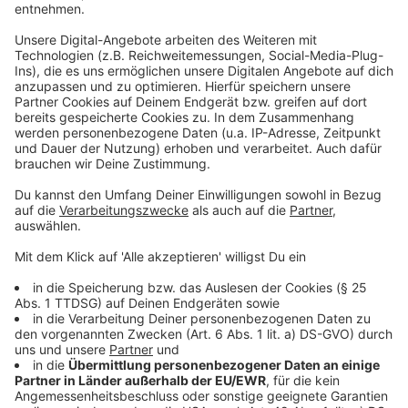
Kalscheuren
RB 30: Die Züge fahren über Bonn hinaus bis nach
Brühl
Zwischen Köln Hauptbahnhof und Brühl wird ein
Schienenersatzverkehr (SEV) mit Bussen eingerichtet.
In Brühl besteht Anschluss an die Züge der Linien RB
30 und RB 26. An den Wochenenden werden zwischen
Köln und Bonn zusätzliche Fahrten auf den
Stadtbahnlinien 16 und 18 (SWB und KVB) angeboten.
Zudem wird ein SEV mit Bussen zwischen Hürth-
Kalscheuren und der Stadtbahnhaltestelle Köln
Klettenbergpark eingerichtet.
Die Züge des Fernverkehrs in Richtung Süden werden