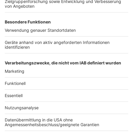
RB 25, S 6, S 12: Teilausfälle
S 19 (In Richtung Au (Sieg):Haltausfälle in Köln
Hansaring und Köln Trimbornstraße
Ein SEV mit Bussen zwischen Köln Frankfurter Straße
und Porz-Wahn wird eingerichtet.
Anzeige
Anzeige