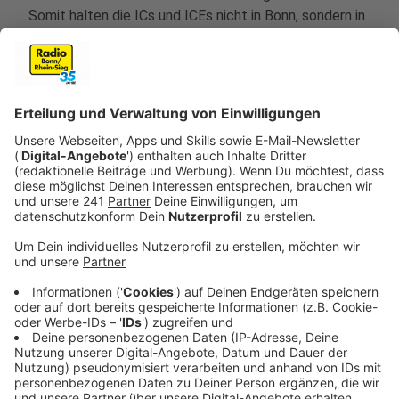
Somit halten die ICs und ICEs nicht in Bonn, sondern in
Bonn-Beuel. Die Bahn bittet alle Reisenden, sich vor
der Fahrt über die aktuelle Situation zu informieren,
zum Beispiel in der App
Das hier sind die absehbaren Änderungen im Überblick:
Montag – Freitag (tagsüber) (Eingleisiger Betrieb)
RB 48: Ausfall zwischen Köln Hbf und Bonn-Mehlem
in beiden Richtungen
RE 5 (RRX): Haltausfall Köln Süd Richtung Bonn