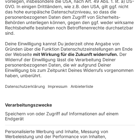
größtenteils an den Wochenenden, ein Teil der Züge
auch unter der Woche zwischen Köln und Koblenz
umgeleitet oder entfallen auf dem Abschnitt
Koblenz/Bonn – Köln. In Richtung Norden werden die
Fernverkehrszüge im gesamten Zeitraum zwischen
Koblenz und Köln umgeleitet oder entfallen auf dem
Abschnitt Köln – Bonn/Koblenz. In Köln Hbf, Bonn,
Remagen und Andernach entfallen ICE/IC-Halte.
Ersatzweise halten alle betroffenen Züge in Köln
Messe/Deutz und alle IC-Züge in Bonn-Beuel. Die
Reisezeiten verlängern sich um bis zu 15 Minuten.
Weitere Arbeiten an der Leit- und Sicherungstechnik
für das ESTW „Köln Hbf“ haben in der Zeit vom 9. bis
12. November sowie vom 16. bis 19. November
Auswirkungen auf das S-Bahn-Netz und die RB 25.