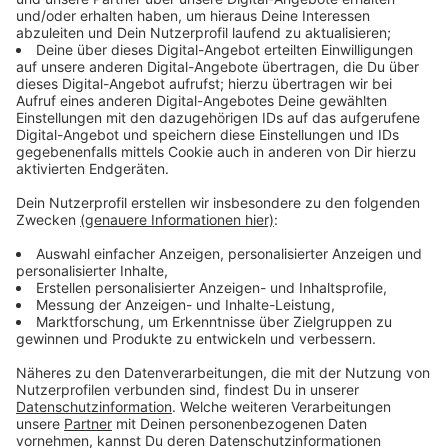
RB 26, RE 22, RB 24: Haltausfall Köln West und Köln
Süd Richtung Euskirchen
RE 12, RE 22, RB 24: Ausfall einzelner Züge
Montag – Freitag (21 – 5 Uhr) sowie ganztägig an den
Wochenenden (Streckensperrung zwischen Köln und
Brühl)
RE 5 (RRX): Ausfall zwischen Köln Hbf und Bonn Hbf
RB 26: Ausfall zwischen Köln-Dellbrück/Köln/Bonn
Flughafen und Brühl
RB 48: Ausfall zwischen Köln Hbf und Bonn-Mehlem
RE 22, RB 24: Ausfall zwischen Köln und Hürth-