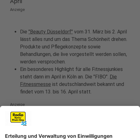
April
Anzeige
Die
"Beauty Düsseldorf"
vom 31. März bis 2. April
lässt alles rund um das Thema Schönheit drehen.
Produkte und Pflegekonzepte sowie
Behandlungen, die live vorgestellt werden sollen,
werden versprochen.
Ein besonderes Highlight für alle Fitnessjunkies
steht dann im April in Köln an. Die "FIBO".
Die
Fitnessmesse
ist deutschlandweit bekannt und
findet vom 13. bis 16. April statt.
Anzeige
Juli
Anzeige