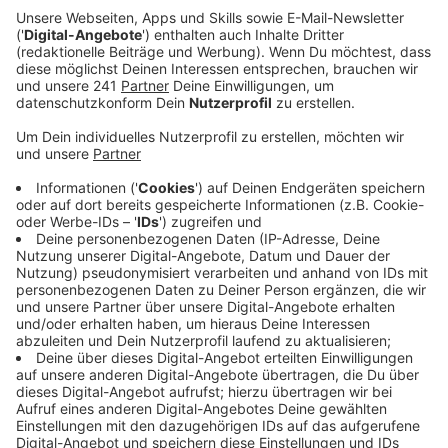
Düsseldorf ist bekannt für sein japanisches
Viertel und den Japantag. Daher kommt es nicht
überraschend, dass es vom 30. Juni bis 2. Juli auch
eine Messe zum Thema Anime und Japan geben
wird. "Dokomi" heißt sie -
hier
gibt es die Infos.
Anzeige
August
Anzeige
Die Gamescom findet auch in 2023 wieder statt.
Die berühmteste Gaming-Messe Deutschlands
läuft vom
23. bis 27. August
in der Kölner Messe.
In Düsseldorf gibt es vom 25. August bis zum 3.