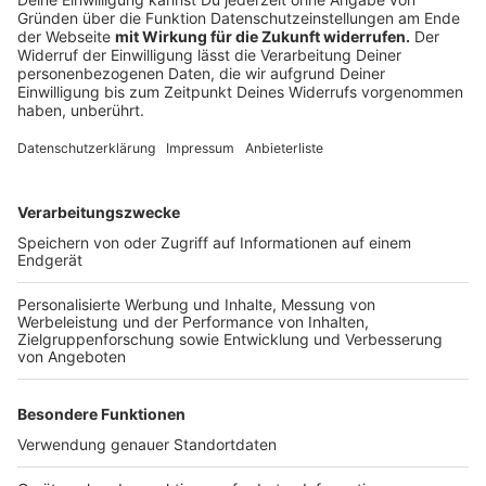
Die
"Medica" (vom 13. bis 16. November)
in Düsseldorf
lädt die Welt der Medizin zu sich ein. Es soll für das
Fach- und Privatpublikum darum gehen, neue
Produkte, Systeme und Techniken kennenzulernen.
Anzeige
Dezember
Anzeige
Tuning- und generell Autofans werden hier voll auf ihre
Kosten kommen: Die
"Essen Motorshow"
- vom 1. bis
10. Dezember - beendet kurz vor Weihnachten das
Messejahr 2023 in NRW. Hunderte PS-Boliden werden
vorgestellt, natürlich können sich Besucher auch über
neueste Zubehör fürs Auto und vieles mehr