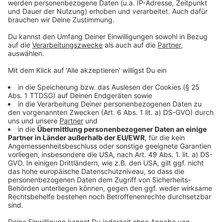
sind in Köln über 700 Aussteller angekündigt.
Anzeige
Oktober
Anzeige
Gesellschaftsspielfans warten gespannt auf die
neue "Spiel" in der Messe Essen. Diese läuft in
2023 vom
5. bis zum 8. Oktober
.
Anzeige
November
Anzeige