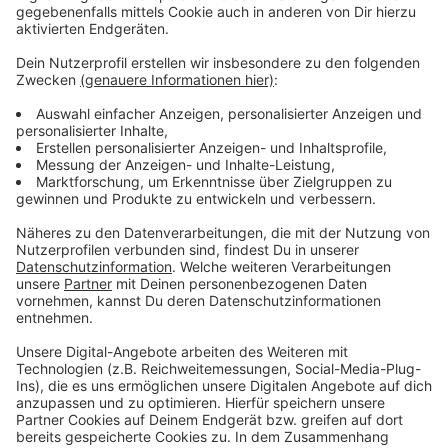
September die
"Caravan Salon"
-Messe.
Wissenswertes über den Caravan und das Reisen
mit diesem Fahrzeug wird den Besuchern
versprochen.
Anzeige
September
Anzeige
Hier soll sich alles um unsere Kleinsten drehen.
Die
"Kind und Jugend"
-Messe in Köln findet vom 7.
bis 9. September statt. Produkte wie zum
Beispiel Kleidung oder auch Spielwaren sind für
Eltern dort zu finden.
Bei der
"Zukunft Personal Europe"
liegt der Fokus
auf die Arbeitswelt. Vom 12. bis 14. September