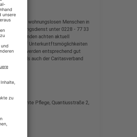
enn sie einen wohnungslosen Menschen in
r Stadtordnungsdienst unter 0228 - 77 33
en Mitarbeitenden achten aktuell
d weisen auf Unterkuntftsmöglichkeiten
fsäcke.Daher werden entsprechend gut
l der VfG als auch der Caritasverband
 oder Ambulante Pflege, Quantiusstraße 2,