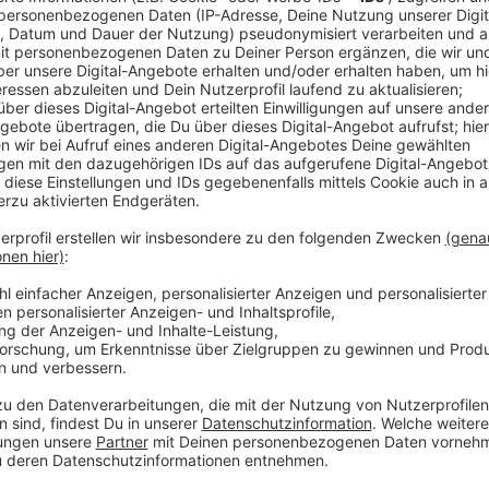
Anzeige
Dort können die Menschen im RBRS-Land anrufen, w
Not sehen, unter 0151 19632610. In Bonn können de
33 und die Polizei kontaktiert werden. Die städtisch
besonders auf Obdachlose, sprechen Personen an un
hin. Außerdem verteilen sie auch Decken und Schla
erhaltene Isomatten und Schlafsäcke gesucht. Sowoh
nimmt Spenden entgegen:
Verein für Gefährdetenhilfe (VfG),
Abteilung Öffentlichkeitsarbeit, Am Dickobskreuz 6,
montags bis freitags von 8 bis 18 Uhr
Telefon 0228 - 72 59 126