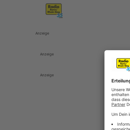
Anzeige
Anzeige
Anzeige