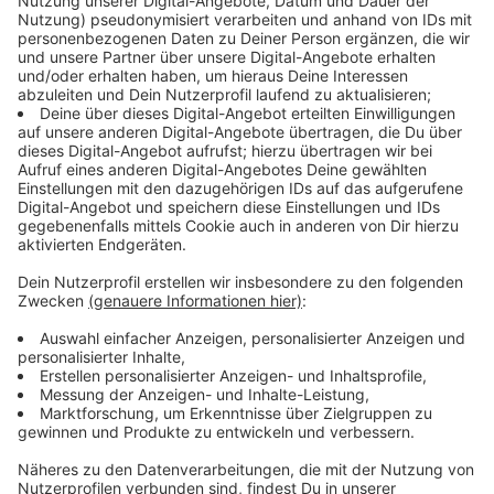
NRW e.V.
Peter Küpper
- Heizungsbauer und
Geschäftsführer der Firma Josef Küpper Söhne
GmbH
Anzeige
Und das sagen die Heizungsexperten
Anzeige
Die Sorge, dass die Mieten steigen werden, weil
Hauseigentümer Mehrfamilienhäuser umrüsten, treibt
viele um. Eine der am häufigsten gestellten Fragen von
euch war, ob man eine Wärmepumpe in ein älteres
Haus ohne Fußbodenheizung und nicht optimal isoliert
überhaupt einbauen könne. Peter Küpper,
Heizungsingenieur, sagt, dass das möglich sei. Er