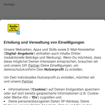
Anzeige
Die Regierung macht Druck. Der Umwelt zur Liebe
sollen die alten, schmutzigen Heizungen, die Öl und
Gas verbrennen, raus aus den Heizungskellern. Vor
allem bei älteren Modellen sollen sich Hausbesitzer
am besten für alternative Heizmodelle, wie zum
Beispiel den Einbau einer Wärmepumpe entscheiden.
Was kostet die Wärmepumpe? Lohnt sich das
überhaupt in einem Altbau und wenn ja, was muss ich
vorher machen? Darf mein Vermieter die Mieten
erhöhen, wenn er eine neue Heizung einbaut? Mit
diesen Fragen habt ihr unsere Experten konfrontiert,
die wir kurz nochmal vorstellen:
Bernd Kohl
- Energieberater und
stellvertretender Vorstandsvorsitzender der GIH