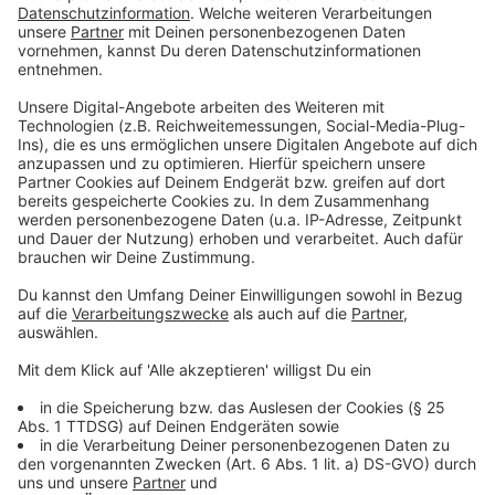
empfiehlt dabei eine sogenannte Hybridlösung:
"Wärmepumpe als Grundlast und dann das Gasgerät als
Spitzenlastgerät. Damit schafft man dann die 65
Prozent-Anteil an erneuerbaren Energien. Danach muss
man dann die nächsten Jahre nutzen, um das Gebäude
weiter zu verbessern, damit 2045 die Gasheizung
wirklich aus ist."
Anzeige
Pauschale Tipps sind schwierig
Anzeige
Was bei euren Fragen auch ziemlich deutlich geworden
ist: pauschale Tipps für jeden zu verteilen, sind nahezu
ein Ding der Unmöglichkeit. Denn jedes Haus ist anders
und damit auch die jeweiligen Voraussetzungen. Man