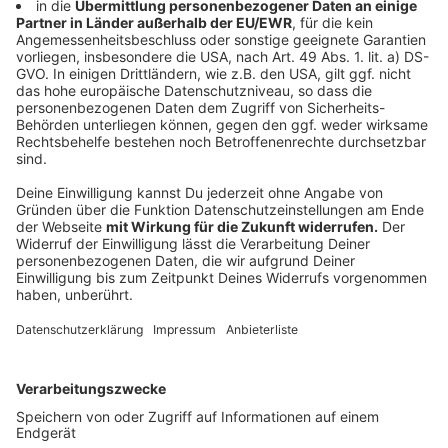
sollte sich in so einem Fall unbedingt ausgiebig
beraten lassen. Energieberater Bernd Kohl erklärt,
dass dabei ein Haus komplett unter die Lupe
genommen wird. "Es geht los mit dem Kellergeschoss,
Außenwände und das Dachgeschoss. Wie ist das
Verhalten der Bewohner? Wie ist die Anlagentechnik
eingestellt. Man sieht, dass das eine ganzheitliche
Beratung ist."
Eine solche Beratung erhält man beispielsweise bei
freien Energieberatern oder der Verbraucherzentrale.
Diese wird übrigens gefördert.
Vielen von euch geht dieses Thema nahe. Die
Entscheidung der Bundesregierung hat einige kalt
erwischt. Was erschwerend hinzukommt, erklärt Kohl
abschließend: "Das größte Problem ist, dass ein
juristischer Laie das Gebäudeenergiegesetz überhaupt
nicht versteht."