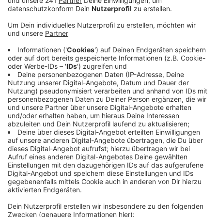
angestrebte Bürgerbegehren. Man versuche aber,
eine gemeinsame Lösung mit der Initiative zu
erreichen, hieß es von der SPD.
Veröffentlicht:
Donnerstag, 13.08.2020 06:44
Anzeige
Die Bürgerinitiative kritisierte das Vorhaben der
Parteien - man sehe keine Notwendigkeit für eine
andere Fragestellung. Diese Entscheidung würde ihr
Bürgerbegehren untergraben, für das die Initiative
gerade Unterschriften sammelt. Sie will verhindern,
dass auf dem Gelände des Melbbads
Sozialwohnungen errichtet werden, weil sie fürchtet,
dass zukünftige Anwohner gegen den Schwimmbad-
Lärm klagen könnten.
CM