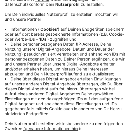
Anzeige
So war bereits beschlossen worden, dass ab 2022 die
Fahrgäste nicht mehr weiter durch Preiserhöhungen
belastet werden sollen. Jetzt ging es im
Verkehrsausschuss um die Finanzierung. Öffentliche
Mittel wie Steuern wären eine Möglichkeit. Auch der
Bund könnte mehr geben oder die Arbeitgeber in der
Region. Erst zum Jahresbeginn waren die Tickets um
2,5 Prozent teurer geworden, auch 2021 steht eine
Erhöhung an. Es wird auch gefordert die Infrastruktur
im VRS zu verbessern.
GH