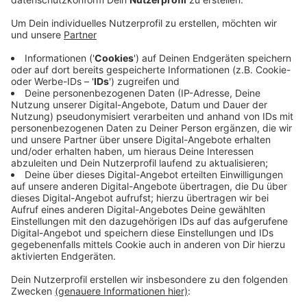
Veröffentlicht:
Mittwoch, 30.06.2021 11:05
Anzeige
Er habe die Plantage nahe der Sieg in Buisdorf
angelegt und sie dann überwiegend sich selbst
überlassen, heißt es vom Gericht. Dennoch sind die
Pflanzen offenbar gut gewachsen: Der Mann konnte 4
Kilogramm Marihuana ernten und wollte die Drogen
dann verkaufen. Wegen des Handels mit
Betäubungsmitteln in nicht geringer Menge steht er
jetzt vor Gericht. Im Falle einer Verurteilung muss er
mit mindestens einem Jahr Gefängnis rechnen.
WD
Anzeige