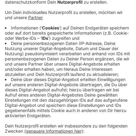
Anzeige
In dem Wagen hat die Polizei einen schlafenden 38-
Jährigen gefunden. Weil er so wirkte, als hätte er
Drogen genommen, untersuchten die Beamten den
Wagen und fanden im Verbandskasten des Wagens
rund 280 Gramm Heroin sowie 15 Gramm Kokain.
Außerdem konnten die Polizisten rund 10.000 Euro
Bargeld sicherstellen. Der Mann wurde daraufhin
festgenommen. Gegen ihn wird nun wegen des
Verdachts auf Handels mit Betäubungsmitteln
ermittelt.
CvK
Anzeige