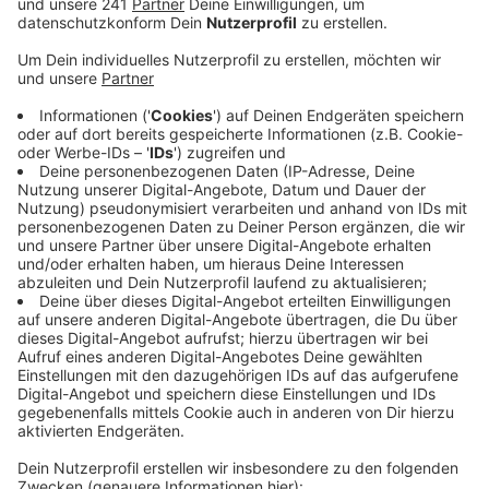
Veröffentlicht:
Samstag, 11.07.2020 14:50
Anzeige
Dabei fanden sie über sechs Kilo Kokain, die er von
Amsterdam nach Frankfurt schumggeln wollte. Die
Drogen waren in der Mittelkonsole des Autos
versteckt. Vor Gericht sagte er, er habe Schulden bei
einer Gruppe Männern gehabt, die er mit den
Kurierfahrten abarbeiten wollte. Wer diese
Hintermänner waren, wollte er nicht sagen, da er seine
Frau und die gemeinsame Tochter sonst bedroht sähe.
Ein Urteil gegen den Mann soll in der kommenden
Woche fallen.
GH