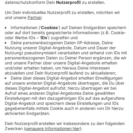
Anzeige
Laut dem Bürger Bund sei das Bahnhofsareal
mittlerweile wieder zum Problembereich geworden.
Einen Lösungsansatz hat die Oppositionspartei
allerdings nicht - der Antrag, aus dem Bahnhofsareal
eine Alkoholverbotszone zu machen, war im April
gescheitert. So eine Zone würde das Problem auch nur
verlagern, heißt es von der Ratskoalition. Im Bereich
rund um den Hauptbahnhof gab es bereits ein
Alkoholkonsumverbot: 2008 - da hieß das
Maximiliancenter noch Bonner Loch.
ES
Anzeige