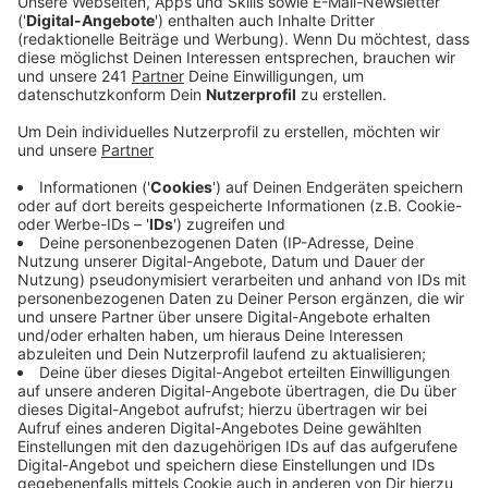
für eine offiziell angemeldete Spritpreis-
Demonstration im Kölner Stadtgebiet angeboten,
diesen Kompromiss haben die LKW-Fahrer
angenommen.
Veröffentlicht:
Mittwoch, 16.03.2022 13:23
Anzeige
Die ursprüngliche Meldung:
Lastwagenfahrer aus NRW wollen heute Nachmittag
den Verkehr auf den Autobahnen lahmlegen, auch hier
bei uns in der Region. Ein Spediteur aus Bergheim hat
diese Blockadeaktion angekündigt, Hintergrund sind
die gestiegenen Spritpreise. Der Plan sieht vor, dass