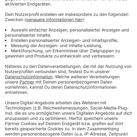
die Lastwagen am Nachmittag auf verschiedenen
Autobahnen anhalten und stehen bleiben wollen - und
zwar für mehrere Stunden. Schwerpunkt der Aktion
soll demnach der Bereich rund um das Autobahnkreuz
Köln-Heumar sein, dort treffen die A3, die A4 und die
A59 aufeinander. Aber auch auf der A61 sind laut
Organisator Aktionen geplant, außerdem auf der A1 bei
Dortmund. Die Autobahnpolizei ist im Einsatz und
warnt die LKW-Fahrer, denn Versammlungen auf
Autobahnen seien verboten und führten zu Anzeigen.
Das Risiko unvorhersehbarer Reaktionen anderer
Verkehrsteilnehmer sei zu groß, daraus könnten
schwere Unfälle entstehen. Nach Angaben der Kölner
Polizei versammeln sich erste LKW in Köln.
CM
Anzeige