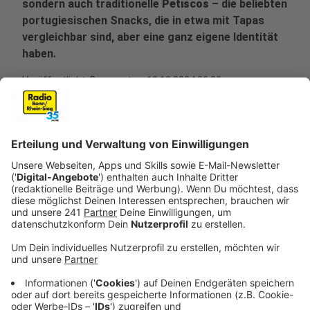
sondern auch traditionelle
Petiscos
– die beliebten
portugiesischen Snacks, die in etwa mit Tapas
vergleichbar sind, aber eine ganz eigene Identität
haben.
Veröffentlicht:
Donnerstag, 12.12.2024 09:29
Anzeige
Petiscos – Mehr als nur kleine Häppchen
Anzeige
„Petiscos“ bedeutet auf Portugiesisch „Kleinigkeit“
und beschreibt perfekt, was Gäste bei Eat Portuguese
erwartet: eine Vielzahl an leckeren, kleinen Gerichten,
die ideal sind, um sie mit Freunden oder alleine zu
genießen. Die Gerichte sind inspiriert von der