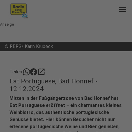
menu
Anzeige
©
RBRS/ Karin Krubeck
open_in_new
Teilen:
Eat Portuguese, Bad Honnef -
12.12.2024
Mitten in der Fußgängerzone von Bad Honnef hat
Eat Portuguese
eröffnet – ein charmantes kleines
Weinbistro, das authentische portugiesische
Genüsse bietet. Hier können Besucher nicht nur
erlesene portugiesische Weine und Bier genießen,