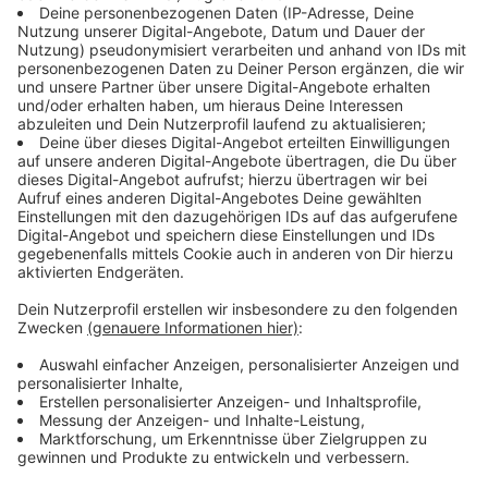
authentischen portugiesischen Küche, aber bewusst
nicht als Tapas bezeichnet, um eine klare Abgrenzung
zu spanischen Snacks zu schaffen.
Anzeige
Ein gemütliches Bistro für jeden Geschmack
Anzeige
Ob als Weinbar, Snackbar oder Bistro – Eat
Portuguese bietet in jedem Fall ein gemütliches
Ambiente, das die perfekte Kulisse für einen
entspannten Aufenthalt bietet. Der Trend geht immer
mehr zu kleinen, charmanten Lokalen mit einer
überschaubaren Karte, die für eine persönliche
Atmosphäre und schnelle Stammkunden sorgt. Bei Eat