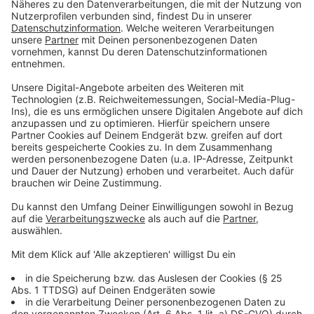
Portuguese werden Gäste nicht nur kulinarisch
verwöhnt, sondern auch herzlich empfangen – genau
das, was heute viele suchen.
Anzeige
©
RBRS/ Karin Krubeck
Anzeige
Tradition trifft Moderne: Familie und
Leidenschaft für die portugiesische Küche
Anzeige
Das Konzept von Eat Portuguese wird von einer
leidenschaftlichen Familie getragen: Die Tochter