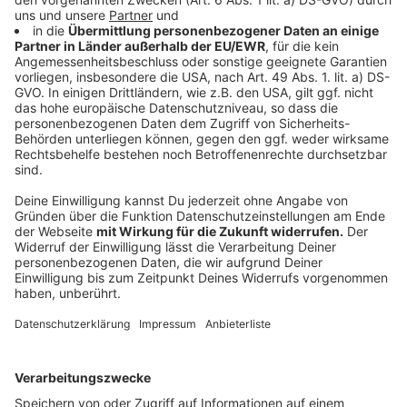
Athina, zusammen mit ihrer portugiesischen Mutter,
führt das Bistro und bringt typische Produkte aus
Portugal auf die Teller. Besonders zu empfehlen ist
die üppige Snackplatte für nur 19,50€, die mit einer
Auswahl an verschiedenen Leckereien für jeden
Geschmack etwas bereithält. Weitere Highlights der
Speisekarte sind der gegrillte Oktopus und die
klassischen Bifana Sandwiches, die mit einer
einzigartigen Gewürzmischung zubereitet werden.
Anzeige
Portugiesische Weine und mehr: Entspannen
nach der Arbeit oder am Wochenende
Anzeige
Natürlich darf auch der passende Drink nicht fehlen: