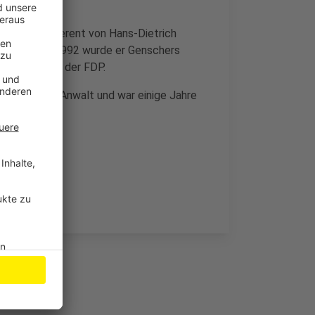
sönlicher Referent von Hans-Dietrich
endienstes. 1992 wurde er Genschers
Vorsitzender der FDP.
rbeitete als Anwalt und war einige Jahre