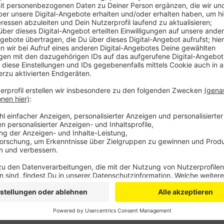
Kinkel begann seine Karriere als Beamter, wurde per
Genscher und schließlich Chef des Bundesnachricht
Nachfolger als Bundesaußenminister und schließlich 
2002 beendete Kinkel seine Karriere im Bundestag, a
Vorsitzender der Telekom-Stiftung in Bonn.
DG
Anzeige