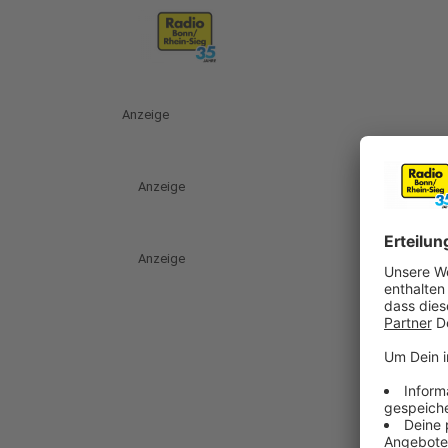
Anzeige
Anzeige
Anzeige