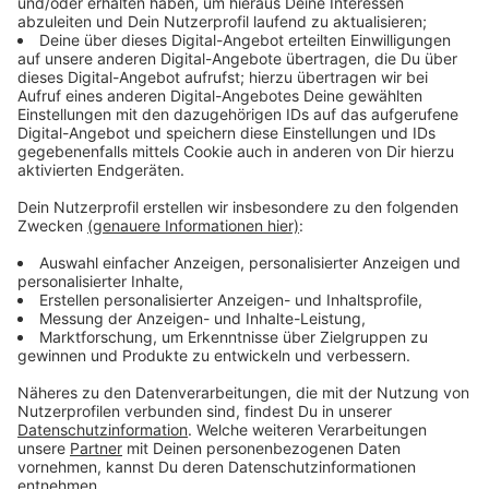
Ihr bestimmt die Playlist
Anzeige
Ihr sucht die Eier – wir spielen die Hits. Ihr könnt
mitentscheiden, welche Songs laufen und eure
Lieblingshits aus den jeweiligen Jahrzehnten
auswählen.
Anzeige
Eure 80s Hits am Karsamstag
Anzeige
Anzeige