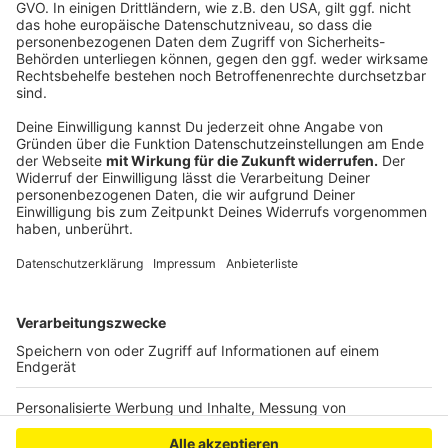
Unter allen, die mitmachen, gibt es jeden Tag etwas zu
gewinnen: Insgesamt werden drei Einkaufsgutscheine
im Wert von jeweils 1.000 Euro verlost. Schaltet ein
und erlebt Ostern mit den größten Hits aus drei
Jahrzehnten.
Anzeige
Anzeige
Anzeige