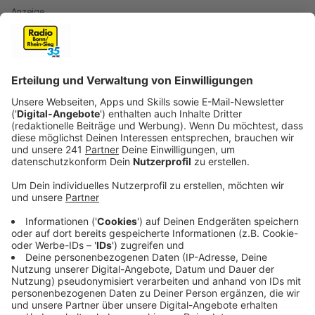
Anzeige
Drei Tage, drei Jahrzehnte, drei Musik-Welten
Anzeige
Bei „Ei hoch 3“ dreht sich alles um die größten Hits aus
den 80ern, 90ern und 2000ern. Jeder Aktionstag
widmet sich einem Jahrzehnt. Von der Musikauswahl
bis ins Programm. Karsamstag gibt es die größten Hits
der 80er. Ostersonntag stehen die Kultsongs der 90er
im Fokus. Ostermontag laufen die Highlights der
2000er.
Anzeige