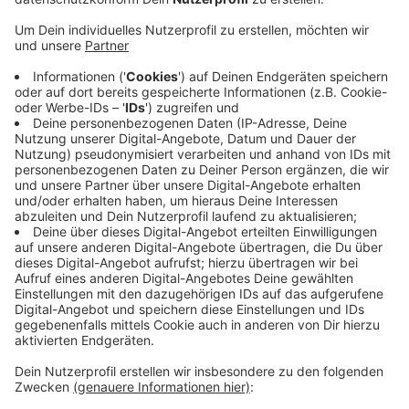
Veröffentlicht:
Dienstag, 02.08.2022 15:41
Anzeige
In Euro ausgedrückt ist das ein Plus von knapp 300 auf
über 4.100 Euro pro Quadratmeter. Allerdings würden
die steigenden Zinsen, die Inflation und auch die
Unsicherheiten durch den Ukraine-Krieg auch auf dem
Immobilien-Markt bemerkbar machen, die Nachfrage
würde sinken. Die nach wie vor teuerste Stadt bleibt
München, dort kostet ein Quadratmeter einer
Eigentumswohnung 9.500 Euro.
Anzeige