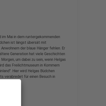
Tod im Mai in dem runtergekommenden
dchen ist längst übersät mit
n Anwohnern der blaue Hänger fehlen. Er
 ältere Generation hat viele Geschichten
 Morgen, um dabei zu sein, wenn Helgas
ird das Freilichtmuseum in Kommern
inland". Hier wird Helgas Büdchen
ts verabredet für einen Besuch in