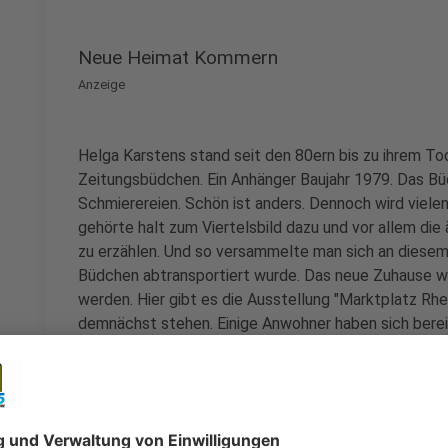
Neue Heimat Kommern
Anzeige
Helga Karstens stand seit den 80ern bis zu ihrem 
Zeitungsbüdchen. Ein Anhänger Baujahr 1979. Das Bü
Schmierereien. Schön ist anders. Dennoch wird viele
gehörte halt zum Viertelsbild dazu und vor allem die
zu erzählen. Und so versammelte man sich an diesem
Büdchen abtransportiert wurde. Das neue Zuhause w
werden. Hier gibt es die Ausstellung "Marktplatz Rhe
demnächst stehen. Einige Anwohner haben sich berei
Kommern.
Anzeige