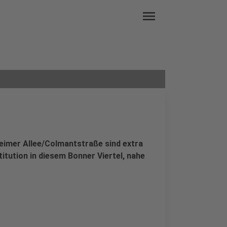
menu
imer Allee/Colmantstraße sind extra
tution in diesem Bonner Viertel, nahe