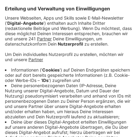
Anzeige
Häufige Fehler, die Einbrecher einladen
Anzeige
Die häufigsten Fehler, die Einbrecher geradezu
einladen, gerade tagsüber, sind Fenster auf "Kipp" und
eine dunkle Wohnung, wenn jemand nicht zu Hause ist,
sagt Kriminalhauptkommissar Rüdiger Heil vom
Landeskriminalamt
:
"Wir favorisieren, mit Zeitschaltuhren zu arbeiten, dass
mit Beginn der Dämmerung Licht im Objekt vorhanden
ist." Gut sind auch WLAN-Steckdosen - die man auch
von unterwegs mal einschalten oder per App