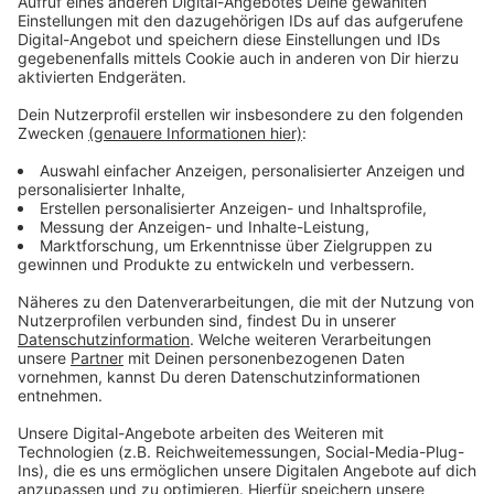
programmieren kann, sodass das Licht immer zu
unterschiedlichen Zeiten eingeschaltet wird.
Anzeige
Effektiver Einbruchsschutz
Anzeige
Wenn man den Eindruck erweckt, zu Hause zu sein,
schreckt es einige Einbrecher ab. Aber auch so kann
man seine Wohnung sicherer machen. Fenster und
Türen sollten zusätzlich gesichert werden. Fenster mit
abschließbaren Griffen und sogenannten
Pilzkopfbeschlägen nachrüsten. Für Wohnungs- und
Kellertüren gibt es Querriegel. "Ein potenzieller Täter
erkennt von außen, ob ein Querriegel da ist. Wenn er
den jetzt angreift, kann er sich durchaus die Zähne