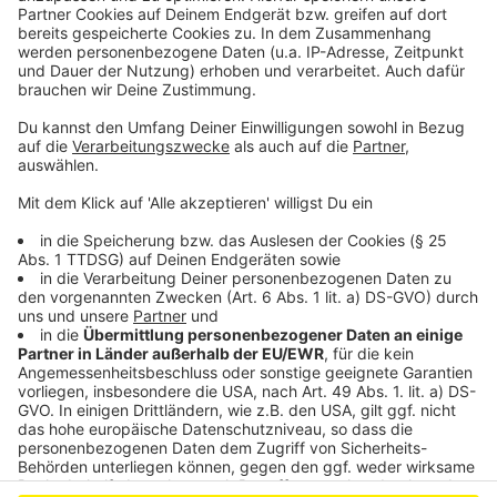
daran ausbeißen, weil er relativ viel Zeit braucht und es
auch mehr Lärm macht.", erklärt Rüdiger Heil. Täter
lassen also oft die Finger von Objekten, bei denen sie
viel Zeit brauchen, um rein zu kommen. Nicht
gesicherte Fenster und Terrassentüren haben Profi-
Einbrecher dagegen oft in wenigen Minuten
aufgehebelt.
Anzeige
Anzeige
Anzeige