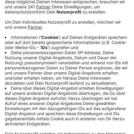
Gegenspur gefahren und dort frontal mit einem
anderen Auto zusammengestoßen.
Veröffentlicht:
Donnerstag, 18.08.2022 18:25
Anzeige
In dem Wagen saßen wohl vier Menschen, eine 80-
jährige Frau soll noch an der Unfallstelle gestorben
sein. Der Unfall konnte laut Polizei passieren, weil die
beiden Spuren nicht baulich voneinander getrennt
seien, beispielsweise durch eine Mauer. Ein
Rettungshubschrauber war im Einsatz, um die
Schwerverletzten in Krankenhäuser zu bringen. Auch
ein spezielles Unfall-Team der Kölner Polizei war vor
Ort, um herauszufinden, wie es zu dem Unfall kommen
konnte.