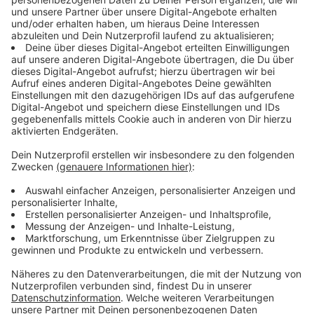
wie sich das Sortiment in Kolonialwarenläden und
Apotheken erweiterte, während sich das
gesellschaftliche Leben in dieser aufregenden Zeit
veränderte.
Gemeinsam mit unserer charmanten "Perle" Berta
nehmen wir dich mit auf einen Einkaufsbummel durch
die Straßen Bonns und beleuchten, wer damals was,
wo und warum einkaufte.
Anzeige
Die Tour mit Petra Clemens
Anzeige
In der zweiten Herbstferienwoche stellen wir dir die
Stadtführungen von Petra Clemens vor. Sie bringt dir