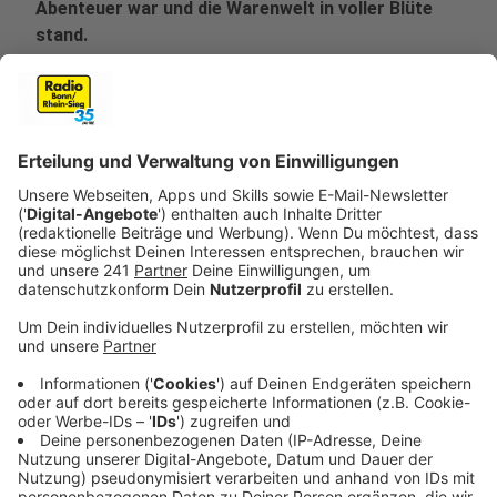
Abenteuer war und die Warenwelt in voller Blüte
stand.
Veröffentlicht:
Dienstag, 22.10.2024 16:20
Anzeige
Ein Blick in die Vergangenheit
Anzeige
Im Jahr 1909 verwandelte sich Bonn rasant. Neue
Geschäfte eröffneten, und die Menschen entdeckten
innovative Produkte. Erinnerst du dich an den ersten
Automaten für warme Speisen am Markt oder das
neuartige "Schampoo" in der Drogerie? StattReisen
zeigen dir die historischen Handelsplätze und erzählen
die Geschichten von Käufern und Verkäufern. Erlebe,