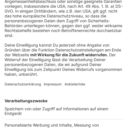
Treffpunkt:
Altes Rathaus, Marktplatz
Öffentliche Verkehrsanbindung:
Linien 16, 18, 63, 66,
Haltepunkt Universität/Markt
Dauer:
2 Stunden
Beitrag:
14,- € (12,- € ermäßigt) pro Person
Gruppentarif bis 20 Personen:
200,- € (160,- €
ermäßigt)
Hier geht es zur Anmeldung!
Anzeige