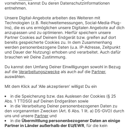
näher, wie das Einkaufsverhalten der Bonner
Bürgerinnen und Bürger vor 100 Jahren aussah.
Wusstest du, dass es damals noch keine
Drogeriemärkte oder Supermärkte gab? Erlebe mit
Petra die Unterschiede und die Herausforderungen
des Einkaufens im frühen 20. Jahrhundert.
Anzeige
Termin und Details
Anzeige
Nächste Touren:
Freitag, 15. November 2024, 14:00 Uhr
Sonntag, 8. Dezember 2024, 12:00 Uhr